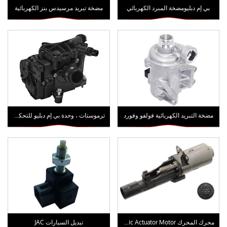
بي إم دبليومضخة المبرد الكهربائي
مضخة تبريد مرسيدس بنز الكهربائية
مضخة التبريد الكهربائية فولفو وفورد
ترموستات ، وحدة بي إم دبليو للتحكم الحراري
محرك المحرك Valvetronic Actuator Motor لسيارات بي إم دبليو
تبديل السيارات JAC