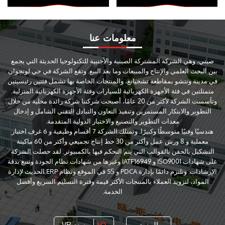
معلومات عنا
صيني، وهي الشركة المشتركة الصينية والأجنبية للتكنولوجيا الحديثة التي يجمع
بين البحث العلمي والإنتاج والمبيعات وما بعد البيع. وتقع الشركة في حي لونجوان
في مدينة ونتشو بمقاطعة تشجيانغ، والمنتجات الخاصة بها تشمل فئتين رئيسيتين
متمثلتين في فئة الأجهزة الكهربائية للسيارات وفئة الأجهزة الكهربائية المنزلية.
وتأسست الشركة لأكثر من 20 عامًا، أصبحت شركتنا شركة رائدة محلية من خلال
التطوير والابتكار المستمرين وتنفيذ التعاون والتبادل التقني الشامل و إدخال
معدات التطوير والتصنيع والاختبار الدولية المتقدمة.
هندسيًا وفنيًا متوسطًا وكبيرًا. وتمتلك الشركة 7 أقسام وظيفية و 6 غرف اختبار
معملية و 8 ورش عمل وأكثر من 30 خط إنتاج تجميعي وأكثر من 60 ماكينة
التشكيل بالحقن بالقوالب التي يتم التحكم فيها بالكمبيوتر. لقد حصلت الشركة
على شهادات ISO9001 و IATF16949 وغيرها من شهادات نظام الجودة وتتبع بدقة
الإرشادات. ونلتزم دائمًا بإدارة PDCA و 5S في الموقع ونظام ERP الحديث لإدارة
المواد، لتزويد العملاء بالمنتجات الأكثر قيمة وفترة التسليم السريع وأفضل
الخدمة.
المزيد
مصنع VR