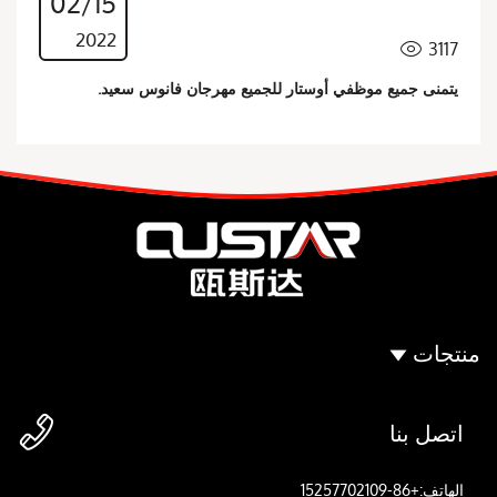
02/15
2022
3117

يتمنى جميع موظفي أوستار للجميع مهرجان فانوس سعيد.
منتجات

اتصل بنا
الهاتف:+86-15257702109